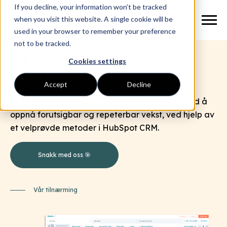
If you decline, your information won’t be tracked
when you visit this website. A single cookie will be
used in your browser to remember your preference
not to be tracked.
En enklere og mer lønnsom
Cookies settings
vekstreise
.
Accept
Decline
Vi hjelper gründere og kommersielle ledere med å
oppnå forutsigbar og repeterbar vekst, ved hjelp av
et velprøvde metoder i HubSpot CRM.
Snakk med oss 🎯
Vår tilnærming